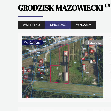
GRODZISK MAZOWIECKI
(3)
WSZYSTKO
SPRZEDAŻ
WYNAJEM
Wyróżniony
Sprzedaż