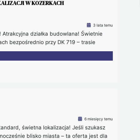
ALIZACJI W KOZERKACH
3 lata temu
h! Atrakcyjna działka budowlana! Świetnie
ach bezpośrednio przy DK 719 – trasie
ię 1751 m2; – znajduje się w odległości
icy powstała duża galeria handlowa, są
. – […]
6 miesięcy temu
dard, świetna lokalizacja! Jeśli szukasz
ocześnie blisko miasta – ta oferta jest dla