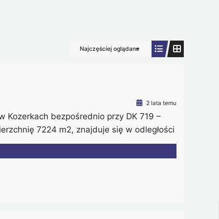
Najczęściej oglądane
2 lata temu
 w Kozerkach bezpośrednio przy DK 719 –
erzchnię 7224 m2, znajduje się w odległości
y powstała duża galeria handlowa, są
W głównej drodze: prąd, gaz, telefon. Na