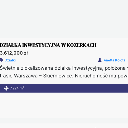
DZIAŁKA INWESTYCYJNA W KOZERKACH
3,612,000 zł
Działki
Anetta Kołota
Świetnie zlokalizowana działka inwestycyjna, położona
trasie Warszawa – Skierniewice. Nieruchomość ma powi
850m od obwodnicy Grodziska Mazowieckiego. W okolic
2
7,224 m
domy mieszkalne oraz obiekty usługowo – magazynowe. 
działce znajdują się zabudowania […]