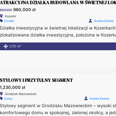
ATRAKCYJNA DZIAŁKA BUDOWLANA W ŚWIETNEJ LOK
960,000 zł
960000
Kozerki
Działki
Anetta Kołota
Działka inwestycyjna w świetnej lokalizacji w Kozerkac
zlokalizowana działka inwestycyjna, położona w Kozerk
Warszawa – Skierniewice. – Nieruchomość ma powierzchn
2
1,751 m
850m od obwodnicy Grodziska Mazowieckiego. – W okol
domy mieszkalne oraz obiekty usługowo – magazynowe
STYLOWY I PRZYTULNY SEGMENT
1,230,000 zł
Grodzisk Mazowiecki
Domy
Anetta Kołota
Stylowy segment w Grodzisku Mazowieckim – wysoki stan
komfortowego domu w spokojnej, zielonej okolicy, a jedn