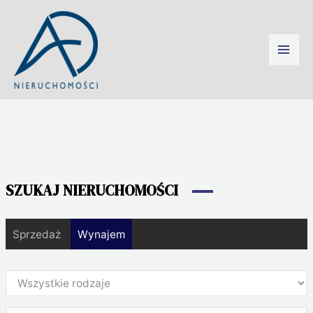
Przejdź
Mai
do
treści
Men
SZUKAJ NIERUCHOMOŚCI
Sprzedaż
Wynajem