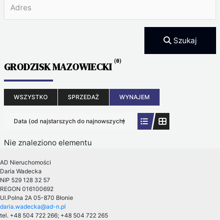
Szukaj
(0)
GRODZISK MAZOWIECKI
WSZYSTKO
SPRZEDAŻ
WYNAJEM
Data (od najstarszych do najnowszych)
Nie znaleziono elementu
AD Nieruchomości
Daria Wadecka
NIP 529 128 32 57
REGON 016100692
Ul.Polna 2A
05-870 Błonie
daria.wadecka@ad-n.pl
tel. +48 504 722 266; +48 504 722 265