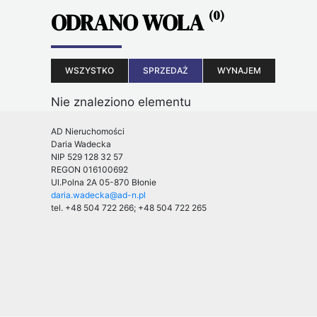
ODRANO WOLA
(0)
WSZYSTKO
SPRZEDAŻ
WYNAJEM
Nie znaleziono elementu
AD Nieruchomości
Daria Wadecka
NIP 529 128 32 57
REGON 016100692
Ul.Polna 2A
05-870 Błonie
daria.wadecka@ad-n.pl
tel. +48 504 722 266; +48 504 722 265