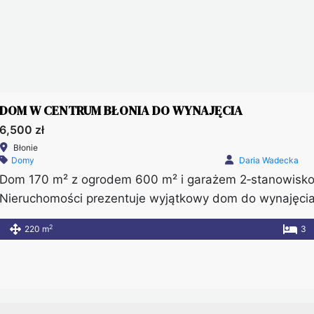
DOM W CENTRUM BŁONIA DO WYNAJĘCIA
6,500 zł
Błonie
Domy
Daria Wadecka
Dom 170 m² z ogrodem 600 m² i garażem 2‑stanowisko
Nieruchomości prezentuje wyjątkowy dom do wynajęcia w
oraz doskonałą lokalizację. Nieruchomość znajduje się
2
220 m
3
spokojnej, zielonej okolicy. Dzięki temu przyszli najem
udogodnień, […]