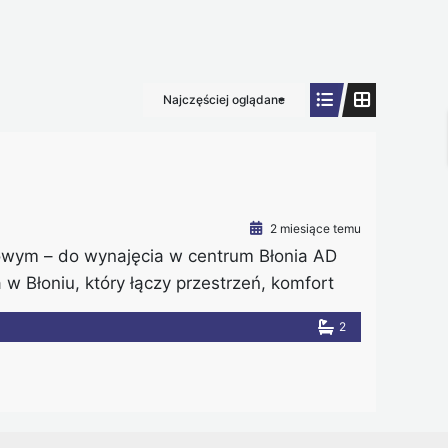
Najczęściej oglądane
2 miesiące temu
wym – do wynajęcia w centrum Błonia AD
 Błoniu, który łączy przestrzeń, komfort
 w ścisłym centrum miasta, a jednocześnie w
2
cy mogą korzystać zarówno z miejskich