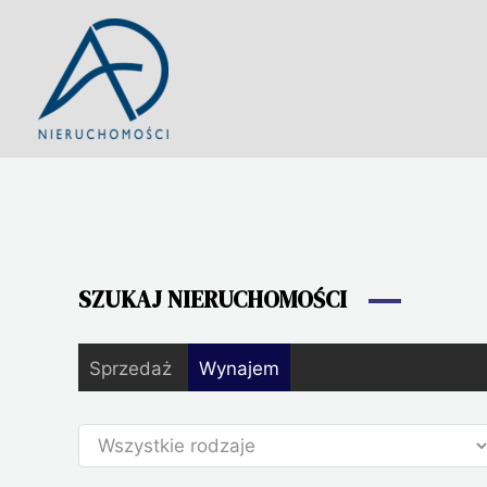
Przejdź
do
treści
SZUKAJ NIERUCHOMOŚCI
Sprzedaż
Wynajem