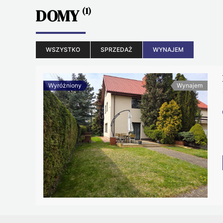
DOMY
(1)
WSZYSTKO
SPRZEDAŻ
WYNAJEM
Wyróżniony
Wynajem