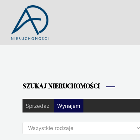
Przejdź
do
treści
SZUKAJ NIERUCHOMOŚCI
Sprzedaż
Wynajem