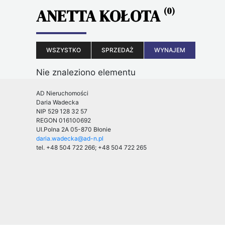
ANETTA KOŁOTA
(0)
WSZYSTKO
SPRZEDAŻ
WYNAJEM
Nie znaleziono elementu
AD Nieruchomości
Daria Wadecka
NIP 529 128 32 57
REGON 016100692
Ul.Polna 2A
05-870 Błonie
daria.wadecka@ad-n.pl
tel. +48 504 722 266; +48 504 722 265