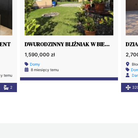
MENT
DWURODZINNY BLIŹNIAK W BIENIEWICACH
1,590,000 zł
2,70
Domy
Bło
8 miesięcy temu
Do
cy temu
Dar
2
32