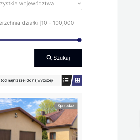
rzchnia działki [
10
-
100,000
Szukaj
(od najniższej do najwyższej)
Sprzedaż