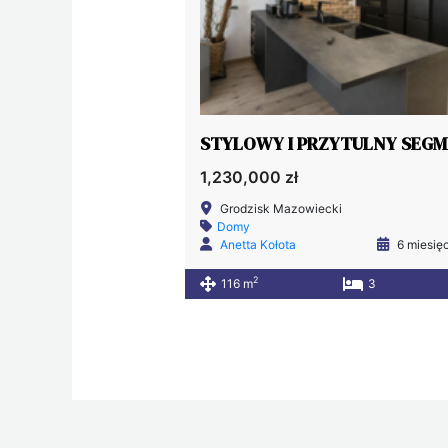
STYLOWY I PRZYTULNY SEG
1,230,000 zł
Grodzisk Mazowiecki
Domy
Anetta Kołota
6 miesię
2
116 m
3