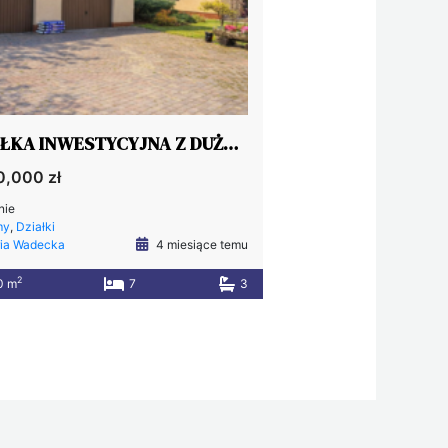
DZIAŁKA INWESTYCYJNA Z DUŻYM DOMEM W BŁONIU
0,000 zł
nie
my
,
Działki
ia Wadecka
4 miesiące temu
2
0 m
7
3