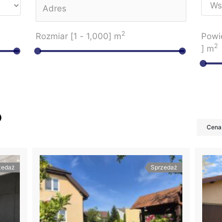
2
Rozmiar [
1
-
1,000
] m
Powie
2
] m
)
Cena 
zedaż
Sprzedaż