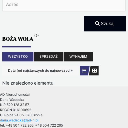
Szukaj
(0)
BOŻA WOLA
WSZYSTKO
SPRZEDAŻ
WYNAJEM
Data (od najstarszych do najnowszych)
Nie znaleziono elementu
AD Nieruchomości
Daria Wadecka
NIP 529 128 32 57
REGON 016100692
Ul.Polna 2A
05-870 Błonie
daria.wadecka@ad-n.pl
tel. +48 504 722 266; +48 504 722 265