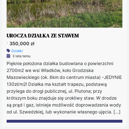
UROCZA DZIAŁKA ZE STAWEM
350,000 zł
`
Działki
3 lata temu
Pięknie położona działka budowlana o powierzchni
2700m2 we wsi Władków, koło Grodziska
Mazowieckiego (ok. 6km do centrum miasta) -JEDYNIE
130zł/m2! Działka ma kształt trapezu, podstawą
przylega do drogi publicznej, ul. Plutona; przy
krótszym boku znajduje się urokliwy staw. W drodze
są prąd i gaz, istnieje możliwość doprowadzenia wody
od ul. Szwedzkiej, lub wykonanie własnego ujęcia. […]