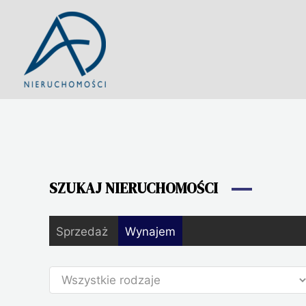
Przejdź
do
treści
SZUKAJ NIERUCHOMOŚCI
Sprzedaż
Wynajem