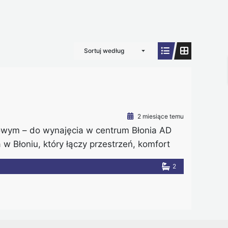
Sortuj według
2 miesiące temu
wym – do wynajęcia w centrum Błonia AD
 Błoniu, który łączy przestrzeń, komfort
 w ścisłym centrum miasta, a jednocześnie w
2
cy mogą korzystać zarówno z miejskich