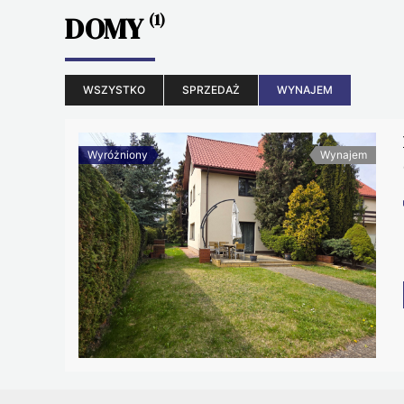
DOMY
(1)
WSZYSTKO
SPRZEDAŻ
WYNAJEM
Wyróżniony
Wynajem