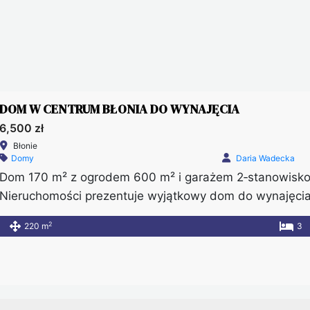
DOM W CENTRUM BŁONIA DO WYNAJĘCIA
6,500 zł
Błonie
Domy
Daria Wadecka
Dom 170 m² z ogrodem 600 m² i garażem 2‑stanowisko
Nieruchomości prezentuje wyjątkowy dom do wynajęcia w
oraz doskonałą lokalizację. Nieruchomość znajduje się
2
220 m
3
spokojnej, zielonej okolicy. Dzięki temu przyszli najem
udogodnień, […]