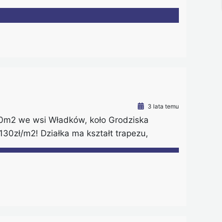
ię 1751 m2; – znajduje się w odległości
icy powstała duża galeria handlowa, są
. – […]
3 lata temu
00m2 we wsi Władków, koło Grodziska
30zł/m2! Działka ma kształt trapezu,
y krótszym boku znajduje się urokliwy staw.
nia wody od ul. Szwedzkiej, lub wykonanie