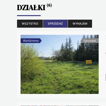
DZIAŁKI
(6)
WSZYSTKO
SPRZEDAŻ
WYNAJEM
Wyróżniony
Sprzedaż