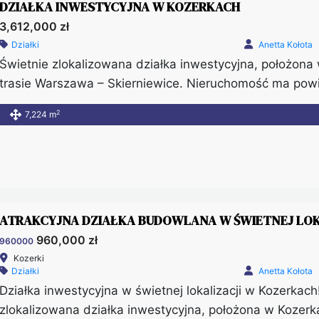
DZIAŁKA INWESTYCYJNA W KOZERKACH
3,612,000 zł
Działki
Anetta Kołota
Świetnie zlokalizowana działka inwestycyjna, położona
trasie Warszawa – Skierniewice. Nieruchomość ma powi
850m od obwodnicy Grodziska Mazowieckiego. W okolic
2
7,224 m
domy mieszkalne oraz obiekty usługowo – magazynowe. 
działce znajdują się zabudowania […]
ATRAKCYJNA DZIAŁKA BUDOWLANA W ŚWIETNEJ LOK
960,000 zł
960000
Kozerki
Działki
Anetta Kołota
Działka inwestycyjna w świetnej lokalizacji w Kozerkac
zlokalizowana działka inwestycyjna, położona w Kozerk