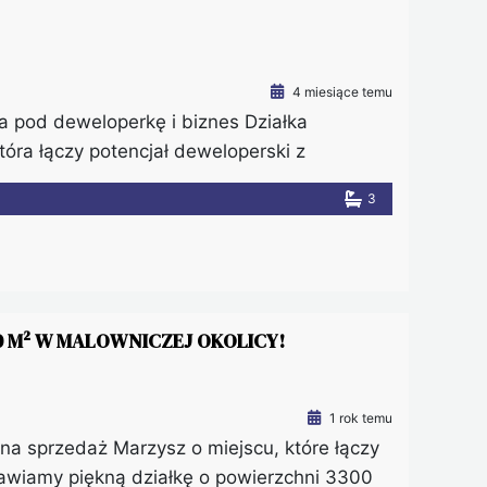
4 miesiące temu
a pod deweloperkę i biznes Działka
óra łączy potencjał deweloperski z
t to atrakcyjna opcja zarówno dla
3
o nieruchomość oferuje dużą elastyczność
iów […]
 M² W MALOWNICZEJ OKOLICY!
1 rok temu
na sprzedaż Marzysz o miejscu, które łączy
awiamy piękną działkę o powierzchni 3300