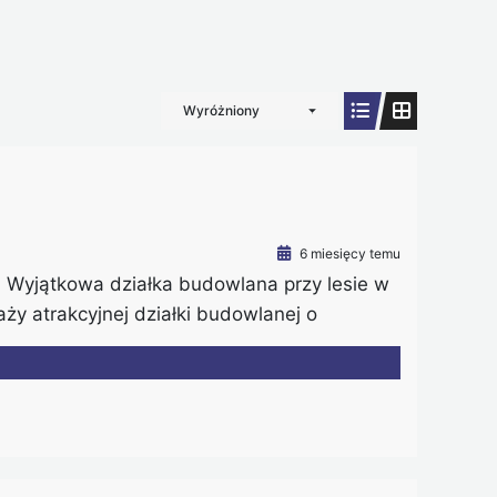
Wyróżniony
6 miesięcy temu
i Wyjątkowa działka budowlana przy lesie w
ży atrakcyjnej działki budowlanej o
ożądanych lokalizacji w Lesznie.
Kampinoskiego Parku Narodowego, dlatego