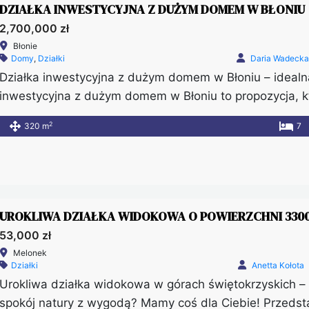
DZIAŁKA INWESTYCYJNA Z DUŻYM DOMEM W BŁONIU
2,700,000 zł
Błonie
Domy
,
Działki
Daria Wadecka
Działka inwestycyjna z dużym domem w Błoniu – idealn
inwestycyjna z dużym domem w Błoniu to propozycja, kt
możliwością natychmiastowego użytkowania. Dlatego jes
2
320 m
7
inwestorów, jak i firm szukających siedziby. Dodatkow
zagospodarowania, a także dostęp do wszystkich med
UROKLIWA DZIAŁKA WIDOKOWA O POWIERZCHNI 3300
53,000 zł
Melonek
Działki
Anetta Kołota
Urokliwa działka widokowa w górach świętokrzyskich – 
spokój natury z wygodą? Mamy coś dla Ciebie! Przedst