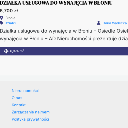
DZIAŁKA USŁUGOWA DO WYNAJĘCIA W BŁONIU
6,700 zł
Błonie
Działki
Daria Wadecka
Działka usługowa do wynajęcia w Błoniu – Osiedle Osi
wynajęcia w Błoniu – AD Nieruchomości prezentuje dzia
Błoniu, na osiedlu Osiek. Nieruchomość znajduje się w d
2
6,874 m
ponieważ w bezpośrednim sąsiedztwie powstają nowe 
teren zyskuje na […]
Nieruchomości
O nas
Kontakt
Zarządzanie najmem
Polityka prywatności