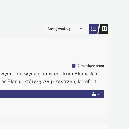
Sortuj według
2 miesiące temu
wym – do wynajęcia w centrum Błonia AD
 Błoniu, który łączy przestrzeń, komfort
 w ścisłym centrum miasta, a jednocześnie w
2
cy mogą korzystać zarówno z miejskich