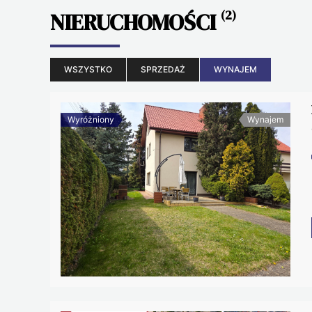
NIERUCHOMOŚCI
(2)
WSZYSTKO
SPRZEDAŻ
WYNAJEM
Wyróżniony
Wynajem