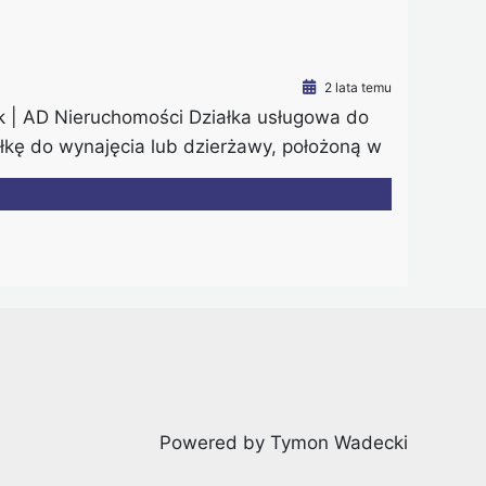
2 lata temu
ek | AD Nieruchomości Działka usługowa do
łkę do wynajęcia lub dzierżawy, położoną w
ynamicznie rozwijającej się części miasta,
budynki usługowo‑handlowe. Dzięki temu
Powered by Tymon Wadecki