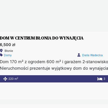
DOM W CENTRUM BŁONIA DO WYNAJĘCIA
6,500 zł
Błonie
Domy
Daria Wadecka
Dom 170 m² z ogrodem 600 m² i garażem 2‑stanowisko
Nieruchomości prezentuje wyjątkowy dom do wynajęcia w
oraz doskonałą lokalizację. Nieruchomość znajduje się
2
220 m
3
spokojnej, zielonej okolicy. Dzięki temu przyszli najem
udogodnień, […]