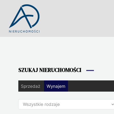
Przejdź
do
treści
SZUKAJ NIERUCHOMOŚCI
Sprzedaż
Wynajem