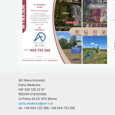
Wynajem
AD Nieruchomości
Daria Wadecka
NIP 529 128 32 57
REGON 016100692
Ul.Polna 2A
05-870 Błonie
daria.wadecka@ad-n.pl
tel. +48 504 722 266; +48 504 722 265