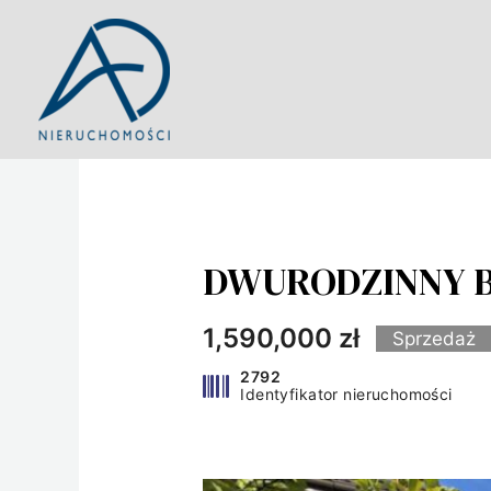
Przejdź
do
treści
DWURODZINNY B
1,590,000 zł
Sprzedaż
2792
Identyfikator nieruchomości