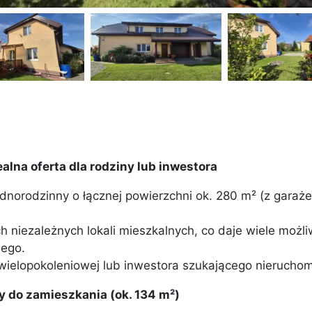
lna oferta dla rodziny lub inwestora
dnorodzinny o łącznej powierzchni ok. 280 m² (z garaż
 niezależnych lokali mieszkalnych, co daje wiele możl
iego.
 wielopokoleniowej lub inwestora szukającego nierucho
y do zamieszkania (ok. 134 m²)