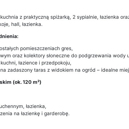
 kuchnia z praktyczną spiżarką, 2 sypialnie, łazienka or
je, hall, łazienka.
dnienia:
ostałych pomieszczeniach gres,
wym oraz kolektory słoneczne do podgrzewania wody u
uchni, łazience i przedpokoju,
ie na zadaszony taras z widokiem na ogród – idealne mi
rskim (ok. 120 m²)
kuchennym, łazienka,
zenia na łazienkę i garderobę.