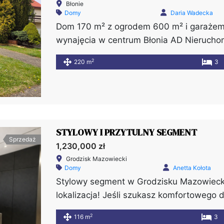
Błonie
Domy
Daria Wadecka
Dom 170 m² z ogrodem 600 m² i garaże
wynajęcia w centrum Błonia AD Nierucho
dom do wynajęcia w Błoniu, który łączy p
2
220 m
3
doskonałą lokalizację. Nieruchomość znaj
miasta, a jednocześnie w spokojnej, zielon
przyszli najemcy mogą korzystać zarówno
STYLOWY I PRZYTULNY SEGMENT
Sprzedaż
1,230,000 zł
Grodzisk Mazowiecki
Domy
Anetta Kołota
Stylowy segment w Grodzisku Mazowiecki
lokalizacja! Jeśli szukasz komfortowego 
okolicy, a jednocześnie blisko miasta – ta 
2
116 m
3
Prezentujemy segment w zabudowie szer