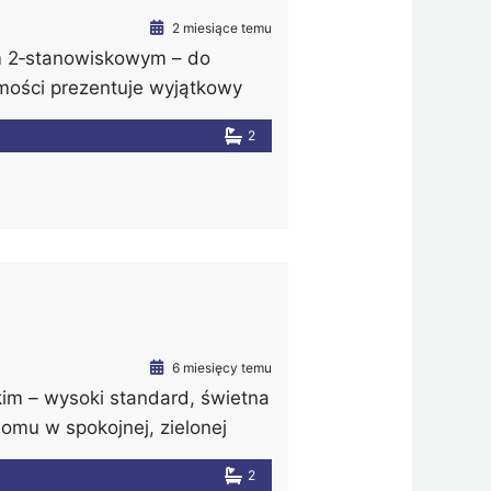
2 miesiące temu
m 2‑stanowiskowym – do
mości prezentuje wyjątkowy
rzestrzeń, komfort oraz
2
duje się w ścisłym centrum
ej okolicy. Dzięki temu
 z miejskich udogodnień, […]
6 miesięcy temu
m – wysoki standard, świetna
domu w spokojnej, zielonej
oferta jest dla Ciebie!
2
egowej o powierzchni 111,93