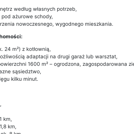
nętrz według własnych potrzeb,
a pod ażurowe schody,
worzenia nowoczesnego, wygodnego mieszkania.
chomości:
. 24 m²) z kotłownią,
liwością adaptacji na drugi garaż lub warsztat,
powierzchni 1600 m² – ogrodzona, zagospodarowana zie
jazne sąsiedztwo,
ięgu kilku minut.
,
,
1 km,
1,8 km,