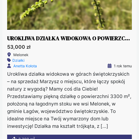
UROKLIWA DZIAŁKA WIDOKOWA O POWIERZCHNI 3300 M² W MALOWNICZEJ OKOLICY!
53,000 zł
Melonek
Działki
Anetta Kołota
1 rok temu
Urokliwa działka widokowa w górach świętokrzyskich
– na sprzedaż Marzysz o miejscu, które łączy spokój
natury z wygodą? Mamy coś dla Ciebie!
Przedstawiamy piękną działkę o powierzchni 3300 m²,
położoną na łagodnym stoku we wsi Melonek, w
gminie Łagów, województwo świętokrzyskie. To
idealne miejsce na Twój wymarzony dom lub
inwestycję! Działka ma kształt trójkąta, z […]
2