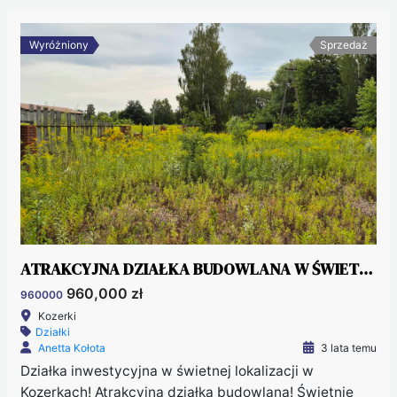
Wyróżniony
Sprzedaż
ATRAKCYJNA DZIAŁKA BUDOWLANA W ŚWIETNEJ LOKALIZACJI W KOZERKACH
960,000 zł
960000
Kozerki
Działki
Anetta Kołota
3 lata temu
Działka inwestycyjna w świetnej lokalizacji w
Kozerkach! Atrakcyjna działka budowlana! Świetnie