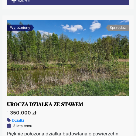
6,874 m
Wyróżniony
Sprzedaż
UROCZA DZIAŁKA ZE STAWEM
350,000 zł
`
Działki
3 lata temu
Pięknie położona działka budowlana o powierzchni