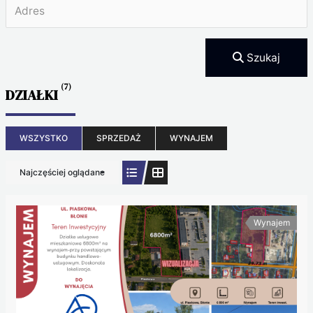
Szukaj
(7)
DZIAŁKI
WSZYSTKO
SPRZEDAŻ
WYNAJEM
Najczęściej oglądane
Wynajem