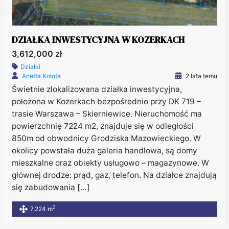
DZIAŁKA INWESTYCYJNA W KOZERKACH
3,612,000 zł
Działki
Anetta Kołota
2 lata temu
Świetnie zlokalizowana działka inwestycyjna,
położona w Kozerkach bezpośrednio przy DK 719 –
trasie Warszawa – Skierniewice. Nieruchomość ma
powierzchnię 7224 m2, znajduje się w odległości
850m od obwodnicy Grodziska Mazowieckiego. W
okolicy powstała duża galeria handlowa, są domy
mieszkalne oraz obiekty usługowo – magazynowe. W
głównej drodze: prąd, gaz, telefon. Na działce znajdują
się zabudowania […]
2
7,224 m