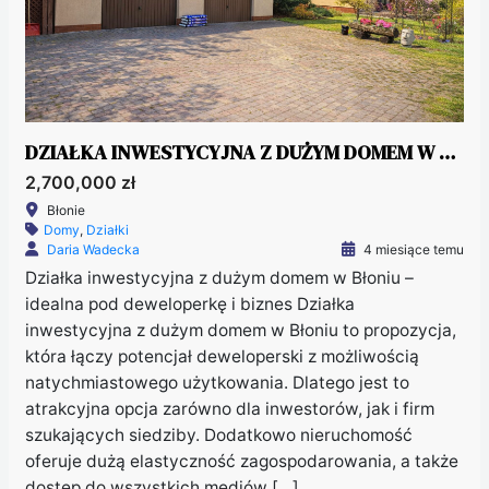
DZIAŁKA INWESTYCYJNA Z DUŻYM DOMEM W BŁONIU
2,700,000 zł
Błonie
Domy
,
Działki
Daria Wadecka
4 miesiące temu
Działka inwestycyjna z dużym domem w Błoniu –
idealna pod deweloperkę i biznes Działka
inwestycyjna z dużym domem w Błoniu to propozycja,
która łączy potencjał deweloperski z możliwością
natychmiastowego użytkowania. Dlatego jest to
atrakcyjna opcja zarówno dla inwestorów, jak i firm
szukających siedziby. Dodatkowo nieruchomość
oferuje dużą elastyczność zagospodarowania, a także
dostęp do wszystkich mediów […]