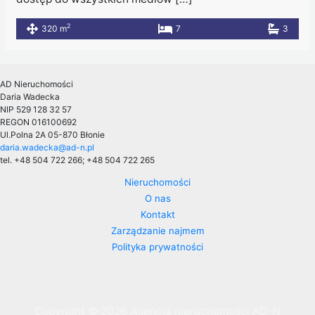
2
320 m
7
3
AD Nieruchomości
Daria Wadecka
NIP 529 128 32 57
REGON 016100692
Ul.Polna 2A
05-870 Błonie
daria.wadecka@ad-n.pl
tel. +48 504 722 266; +48 504 722 265
Nieruchomości
O nas
Kontakt
Zarządzanie najmem
Polityka prywatności
Copyright © 2026 Agencja nieruchomości AD-N