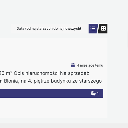
Data (od najstarszych do najnowszych)
4 miesiące temu
26 m² Opis nieruchomości Na sprzedaż
 Błonia, na 4. piętrze budynku ze starszego
ciowe prawo do lokalu, co umożliwia proces
1
 mieszkania jest brak sąsiada nad lokalem,