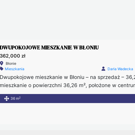
DWUPOKOJOWE MIESZKANIE W BŁONIU
362,000 zł
Błonie
Mieszkania
Daria Wadecka
Dwupokojowe mieszkanie w Błoniu – na sprzedaż – 36,
mieszkanie o powierzchni 36,26 m², położone w centrum
budownictwa. Forma własności to spółdzielcze własnoś
2
36 m
zakupu oraz finansowania. Jednym z kluczowych atutów
dzięki […]