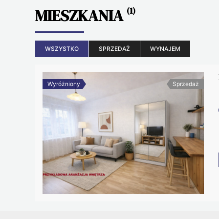
MIESZKANIA
(1)
WSZYSTKO
SPRZEDAŻ
WYNAJEM
Wyróżniony
Sprzedaż