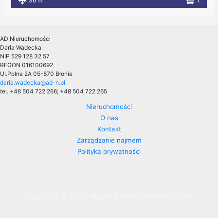
36 m
1
AD Nieruchomości
Daria Wadecka
NIP 529 128 32 57
REGON 016100692
Ul.Polna 2A
05-870 Błonie
daria.wadecka@ad-n.pl
tel. +48 504 722 266; +48 504 722 265
Nieruchomości
O nas
Kontakt
Zarządzanie najmem
Polityka prywatności
Copyright © 2026 Agencja nieruchomości AD-N