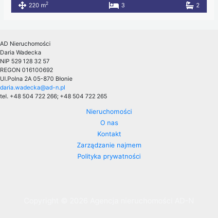
2
220 m
3
2
AD Nieruchomości
Daria Wadecka
NIP 529 128 32 57
REGON 016100692
Ul.Polna 2A
05-870 Błonie
daria.wadecka@ad-n.pl
tel. +48 504 722 266; +48 504 722 265
Nieruchomości
O nas
Kontakt
Zarządzanie najmem
Polityka prywatności
Copyright © 2026 Agencja nieruchomości AD-N