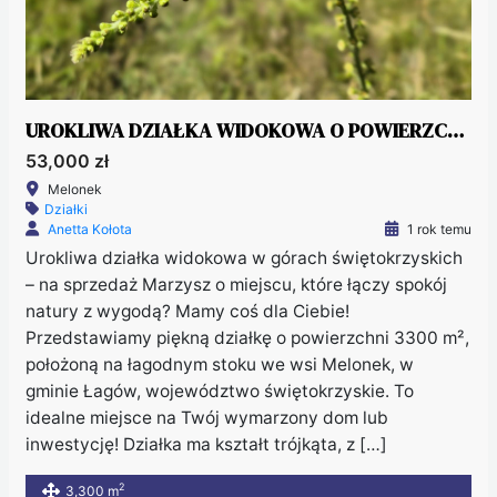
UROKLIWA DZIAŁKA WIDOKOWA O POWIERZCHNI 3300 M² W MALOWNICZEJ OKOLICY!
53,000 zł
Melonek
Działki
Anetta Kołota
1 rok temu
Urokliwa działka widokowa w górach świętokrzyskich
– na sprzedaż Marzysz o miejscu, które łączy spokój
natury z wygodą? Mamy coś dla Ciebie!
Przedstawiamy piękną działkę o powierzchni 3300 m²,
położoną na łagodnym stoku we wsi Melonek, w
gminie Łagów, województwo świętokrzyskie. To
idealne miejsce na Twój wymarzony dom lub
inwestycję! Działka ma kształt trójkąta, z […]
2
3,300 m