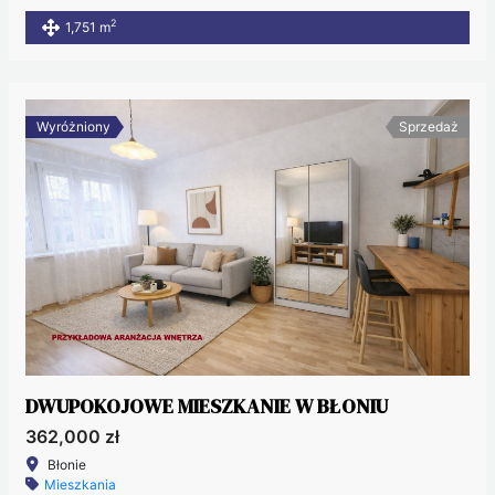
2
1,751 m
Wyróżniony
Sprzedaż
DWUPOKOJOWE MIESZKANIE W BŁONIU
362,000 zł
Błonie
Mieszkania