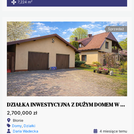
2
7,224 m
Sprzedaż
DZIAŁKA INWESTYCYJNA Z DUŻYM DOMEM W BŁONIU
2,700,000 zł
Błonie
Domy
,
Działki
Daria Wadecka
4 miesiące temu