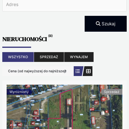
Szukaj
(11)
NIERUCHOMOŚCI
WSZYSTKO
SPRZEDAŻ
WYNAJEM
Cena (od najwyższej do najniższej)
Wyróżniony
Sprzedaż