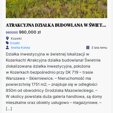
ATRAKCYJNA DZIAŁKA BUDOWLANA W ŚWIETNEJ LOKALIZACJI W KOZERKACH
960,000 zł
960000
Kozerki
Działki
Anetta Kołota
3 lata temu
Działka inwestycyjna w świetnej lokalizacji w
Kozerkach! Atrakcyjna działka budowlana! Świetnie
zlokalizowana działka inwestycyjna, położona
w Kozerkach bezpośrednio przy DK 719 – trasie
Warszawa – Skierniewice. – Nieruchomość ma
powierzchnię 1751 m2; – znajduje się w odległości
850m od obwodnicy Grodziska Mazowieckiego. –
W okolicy powstała duża galeria handlowa, są domy
mieszkalne oraz obiekty usługowo – magazynowe. –
[…]