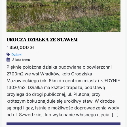
UROCZA DZIAŁKA ZE STAWEM
350,000 zł
`
Działki
3 lata temu
Pięknie położona działka budowlana o powierzchni
2700m2 we wsi Władków, koło Grodziska
Mazowieckiego (ok. 6km do centrum miasta) -JEDYNIE
130zł/m2! Działka ma kształt trapezu, podstawą
przylega do drogi publicznej, ul. Plutona; przy
krótszym boku znajduje się urokliwy staw. W drodze
są prąd i gaz, istnieje możliwość doprowadzenia wody
od ul. Szwedzkiej, lub wykonanie własnego ujęcia. […]